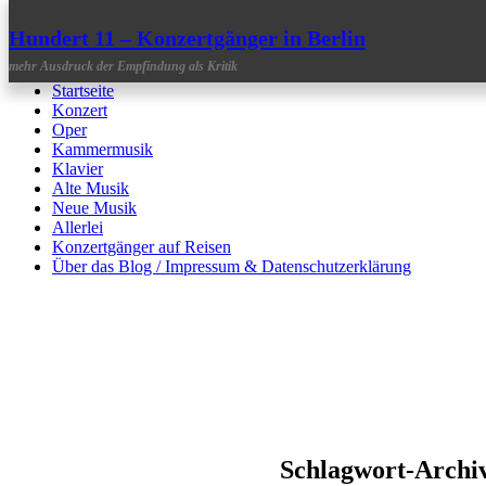
Hundert 11 – Konzertgänger in Berlin
mehr Ausdruck der Empfindung als Kritik
Menü
Springe
Startseite
zum
Konzert
Inhalt
Oper
Kammermusik
Klavier
Alte Musik
Neue Musik
Allerlei
Konzertgänger auf Reisen
Über das Blog / Impressum & Datenschutzerklärung
Schlagwort-Archi