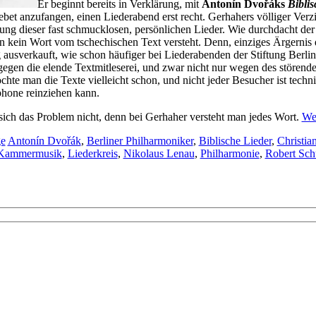
Er beginnt bereits in Verklärung, mit
Antonín Dvořáks
Biblis
ebet anzufangen, einen Liederabend erst recht. Gerhahers völliger Verzi
ung dieser fast schmucklosen, persönlichen Lieder. Wie durchdacht der S
n kein Wort vom tschechischen Text versteht. Denn, einziges Ärgernis 
 ausverkauft, wie schon häufiger bei Liederabenden der Stiftung Berli
 gegen die elende Textmitleserei, und zwar nicht nur wegen des stören
hte man die Texte vielleicht schon, und nicht jeder Besucher ist technis
hone reinziehen kann.
t sich das Problem nicht, denn bei Gerhaher versteht man jedes Wort.
We
ge
Antonín Dvořák
,
Berliner Philharmoniker
,
Biblische Lieder
,
Christia
Kammermusik
,
Liederkreis
,
Nikolaus Lenau
,
Philharmonie
,
Robert Sc