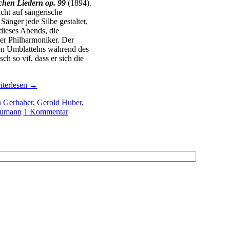
chen Liedern op. 99
(1894).
cht auf sängerische
änger jede Silbe gestaltet,
dieses Abends, die
ner Philharmoniker. Der
den Umblattelns während des
ch so vif, dass er sich die
iterlesen
→
n Gerhaher
,
Gerold Huber
,
humann
1 Kommentar